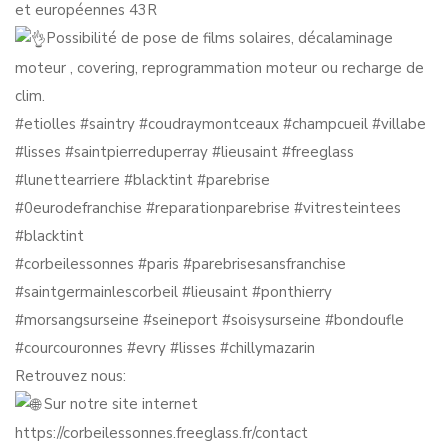
et européennes 43R
Possibilité de pose de films solaires, décalaminage
moteur , covering, reprogrammation moteur ou recharge de
clim.
#etiolles
#saintry
#coudraymontceaux
#champcueil
#villabe
#lisses
#saintpierreduperray
#lieusaint
#freeglass
#lunettearriere
#blacktint
#parebrise
#0eurodefranchise
#reparationparebrise
#vitresteintees
#blacktint
#corbeilessonnes
#paris
#parebrisesansfranchise
#saintgermainlescorbeil
#lieusaint
#ponthierry
#morsangsurseine
#seineport
#soisysurseine
#bondoufle
#courcouronnes
#evry
#lisses
#chillymazarin
Retrouvez nous:
Sur notre site internet
https://corbeilessonnes.freeglass.fr/contact